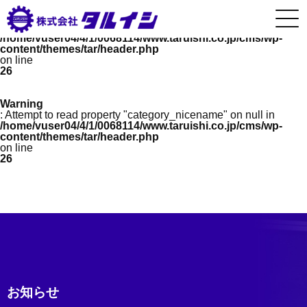
Warning
: Undefined array key 0 in
/home/vuser04/4/1/0068114/www.taruishi.co.jp/cms/wp-
content/themes/tar/header.php
on line
26
Warning
: Attempt to read property "category_nicename" on null in
/home/vuser04/4/1/0068114/www.taruishi.co.jp/cms/wp-
content/themes/tar/header.php
on line
26
お知らせ