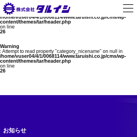
Warning
: Undefined array key 0 in
/home/vuser04/4/1/0068114/www.taruishi.co.jp/cms/wp-
content/themes/tar/header.php
on line
26
Warning
: Attempt to read property "category_nicename" on null in
/home/vuser04/4/1/0068114/www.taruishi.co.jp/cms/wp-
content/themes/tar/header.php
on line
26
お知らせ