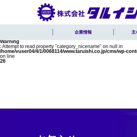
Warning
: Undefined array key 0 in
/home/vuser04/4/1/0068114/www.taruishi.co.jp/cms/wp-cont
on line
26
企業情報
主
Warning
: Attempt to read property "category_nicename" on null in
/home/vuser04/4/1/0068114/www.taruishi.co.jp/cms/wp-cont
on line
26