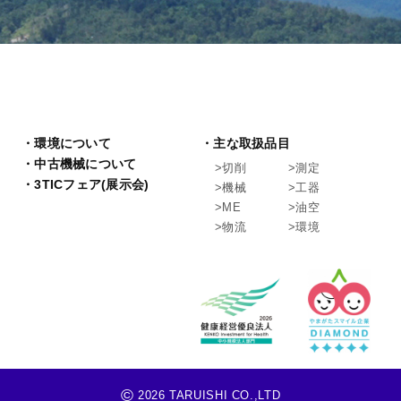
環境について
主な取扱品目
中古機械について
切削
測定
3TICフェア(展示会)
機械
工器
ME
油空
物流
環境
©
2026 TARUISHI CO.,LTD